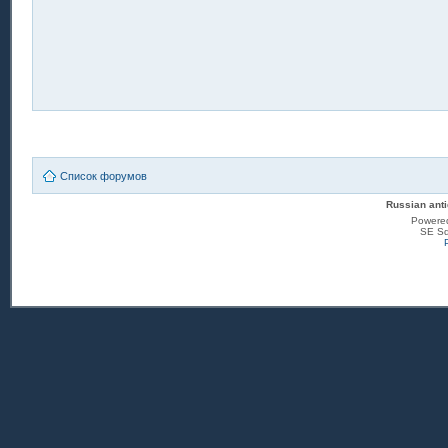
Список форумов
Russian anti
Powere
SE Sq